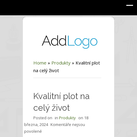
Home
»
Produkty
»
Kvalitní plot
na celý život
Kvalitní plot na
celý život
Posted on
in
Produkty
on
18
března, 2024
Komentáře nejsou
u
povolené