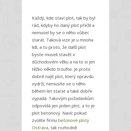
textu
s
názvem
Každý, kde staví plot, tak by byl
Kvalitní
rád, kdyby ho daný plot přežil a
plot
nemusel by se o něho vůbec
na
celý
starat. Taková vize je u mnoha
život
lidí, a to proto, že další plot
byste museli stavět v
důchodovém věku a na to si jen
těžko někdo troufne. Je proto
dobré najít plot, který opravdu
vydrží, nemusíte se o něho
během let starat a také dobře
vypadá. Takovým požadavkům
odpovídá jen jeden plot, a to je
plot betonový. Navíc pokud
zvolíte firmu
betonové ploty
Ostrava
, tak rozhodně