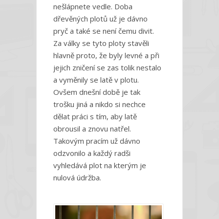
nešlápnete vedle.
Doba
dřevěných plotů už je dávno
pryč a také se není čemu divit.
Za války se tyto ploty stavěli
hlavně proto, že byly levné a při
jejich zničení se zas tolik nestalo
a vyměnily se latě v plotu.
Ovšem dnešní době je tak
trošku jiná a nikdo si nechce
dělat práci s tím, aby latě
obrousil a znovu natřel.
Takovým pracím už dávno
odzvonilo a každý radši
vyhledává plot na kterým je
nulová údržba.