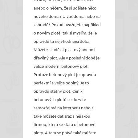
Uvažujete o nějaké rekonstrukci
Pevné
ploty
anebo o něčem, že si uděláte něco
nového doma? U vás doma nebo na
zahradě? Pokud uvažujete například
o novém plotě, tak si myslím, že je
opravdu ta nejvhodnější doba.
Můžete si udělat plastový anebo i
dřevěný plot. Ale v poslední době je
velice moderní betonový plot.
Protože betonový plot je opravdu
perfektní a velice odolný. Je to
opravdu statný plot. Ceník
betonových plotů se dozvíte
samozřejmě na internetu nebo si
také můžete dát sraz s nějakou
firmou, která se stará o betonové
ploty. A tam se právě také můžete