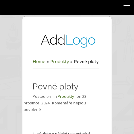
Home
»
Produkty
»
Pevné ploty
Pevné ploty
Posted on
in
Produkty
on
23
prosince, 2024
Komentáře nejsou
u
povolené
textu
s
názvem